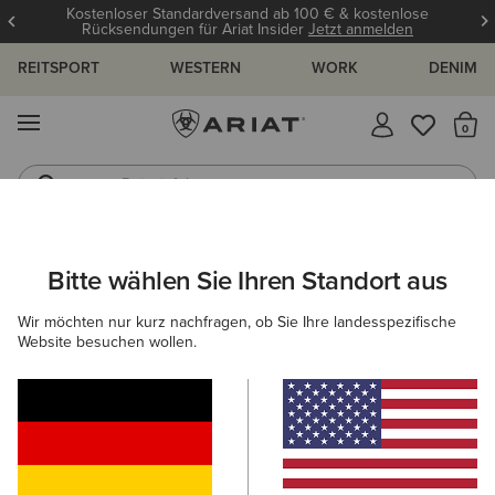
Kostenloser Standardversand ab 100 € & kostenlose
Rücksendungen für Ariat Insider
Jetzt anmelden
REITSPORT
WESTERN
WORK
DENIM
MENÜ
S
Reitstiefel
Jeans
ARIAT
HERREN
WESTERN
ACCESSOIRES
CAPS
Bitte wählen Sie Ihren Standort aus
C
Western-Caps für Herren
Wir möchten nur kurz nachfragen, ob Sie Ihre landesspezifische
Website besuchen wollen.
Gürtel
Socken
Taschen & Geldbörsen
Filter & Sortieren
5 ARTIKEL