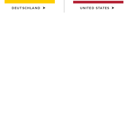
DEUTSCHLAND
UNITED STATES
HERREN
HERREN
3D Embroidered Camo Cap
Logo Trucker Cap
40,00 €
40,00 €
HERREN
HERREN
USA Flag Patch Logo Trucker
Aztec Logo Patch Cap
Cap
40,00 €
45,00 €