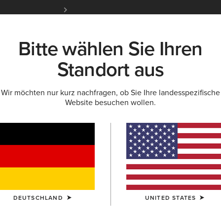
Kostenloser Standardversand ab 100 € & ko
für Ariat Insider
Jetzt anme
Bitte wählen Sie Ihren
K
NEU & FEATURED
ARIAT LIFE
OUTLET
Standort aus
Wir möchten nur kurz nachfragen, ob Sie Ihre landesspezifische
Website besuchen wollen.
für Herren
DEUTSCHLAND
UNITED STATES