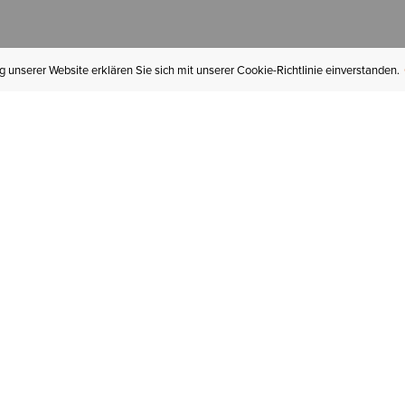
 unserer Website erklären Sie sich mit unserer Cookie-Richtlinie einverstanden.
MEIN KONTO
I
BESTELLSTATUS
RÜCKSENDUNGEN
Mein Konto
Hä
Newsletteranmeldung
In
GESCHENKGUTSCHEINE
Für später gespeichert
Jo
LIEFERUNG & VERSAND
Ariat Insider
Gr
GARANTIE
Ariat weiterempfehlen
Tr
KLARNA