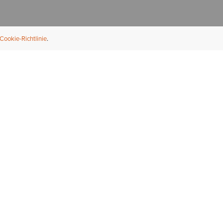
Cookie-Richtlinie
NFORMATION
ÜBER UNS
ndler finden
Über Ariat
ternational
Nachhaltigkeit
bs & Karriere
Presse
ößentabellen
Athleten
ue Fit