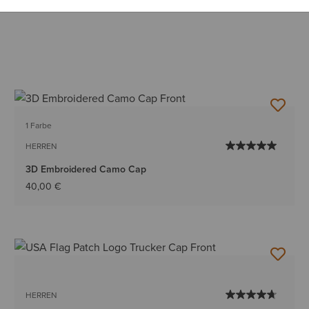
1 Farbe
HERREN
3D Embroidered Camo Cap
40,00 €
HERREN