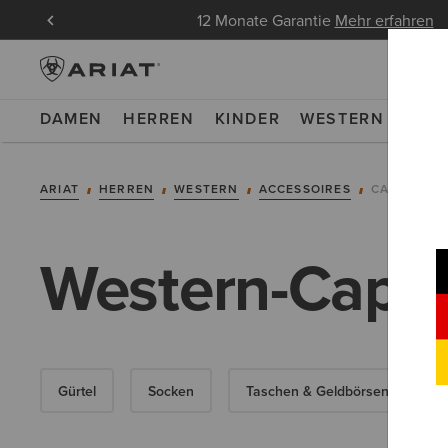
ndungen
12 Monate Garantie
Mehr erfahren
DAMEN
HERREN
KINDER
WESTERN
WOR
ARIAT
HERREN
WESTERN
ACCESSOIRES
CAPS
Western-Caps 
Gürtel
Socken
Taschen & Geldbörsen