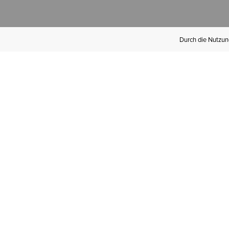
Durch die Nutzung
Werden Sie
Mitglied bei Ariat
Insider
Kostenloser Versand ab 100 €,