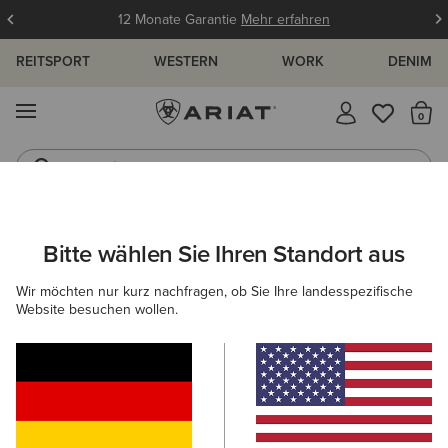
12 Monate Garantie
Mehr erfahren
REITSPORT
WESTERN
WORK
DENIM
MENÜ
S
Jeans
Westernstiefel
ARIAT
HERREN
REITEN
BEKLEIDUNG
REITHOSEN
Bitte wählen Sie Ihren Standort aus
C
Reithosen für Herren
Wir möchten nur kurz nachfragen, ob Sie Ihre landesspezifische
Website besuchen wollen.
Oberbekleidung
Sweatshirts & Hoodies
Oberteile & T
Filter & Sortieren
5 ARTIKEL