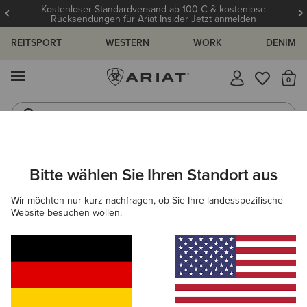
Kostenloser Standardversand ab 100 € & kostenlose
Rücksendungen für Ariat Insider
Jetzt anmelden
REITSPORT
WESTERN
WORK
DENIM
MENÜ
S
Reitstiefel
Jeans
ARIAT
HERREN
REITEN
BEKLEIDUNG
REITHOSEN
Bitte wählen Sie Ihren Standort aus
C
Reithosen für Herren
Wir möchten nur kurz nachfragen, ob Sie Ihre landesspezifische
Website besuchen wollen.
Oberbekleidung
Sweatshirts & Hoodies
Oberteile & T
5 ARTIKEL
Filter & Sortieren