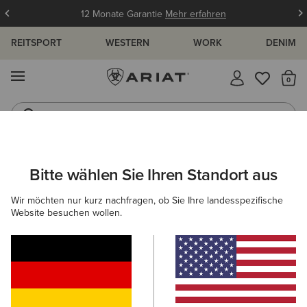
12 Monate Garantie
Mehr erfahren
REITSPORT
WESTERN
WORK
DENIM
MENÜ
S
Jeans
Westernstiefel
ARIAT
HERREN
REITEN
BEKLEIDUNG
REITHOSEN
Bitte wählen Sie Ihren Standort aus
C
Reithosen für Herren
Wir möchten nur kurz nachfragen, ob Sie Ihre landesspezifische
Website besuchen wollen.
Oberbekleidung
Sweatshirts & Hoodies
Oberteile & T
5 ARTIKEL
Filter & Sortieren