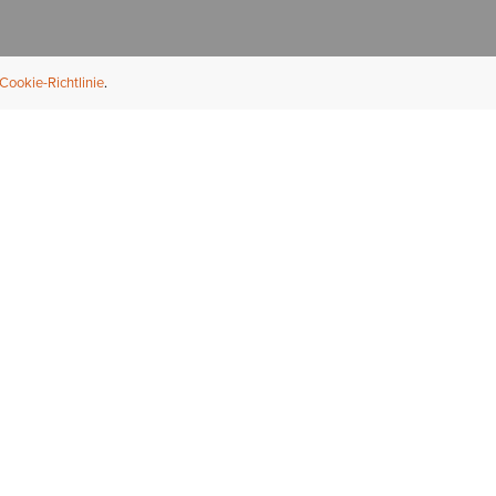
Cookie-Richtlinie
NFORMATION
ÜBER UNS
ndler finden
Über Ariat
ternational
Nachhaltigkeit
bs & Karriere
Presse
ößentabellen
Athleten
ue Fit