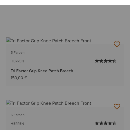
5 Farben
HERREN
Tri Factor Grip Knee Patch Breech
150,00 €
5 Farben
HERREN