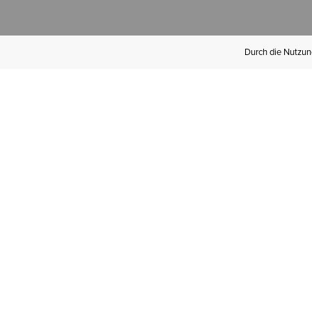
Durch die Nutzung
Werden Sie
Mitglied bei Ariat
Insider
Kostenloser Versand ab 100 €,