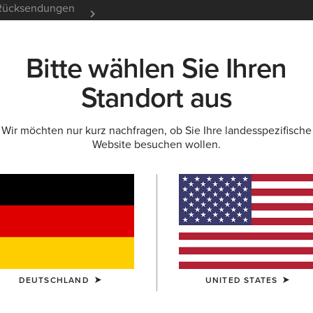
e Rücksendungen
12 Monate Garantie
Mehr er
Bitte wählen Sie Ihren
K
NEU & FEATURED
ARIAT LIFE
OUTLET
Standort aus
Wir möchten nur kurz nachfragen, ob Sie Ihre landesspezifische
Website besuchen wollen.
Herren
le & T-Shirts
Turnierbekleidung
Jogginghosen
DEUTSCHLAND
UNITED STATES