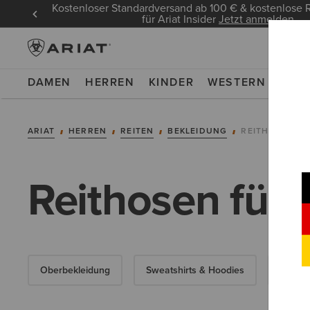
Kostenloser Standardversand ab 100 € & kostenlos
für Ariat Insider
Jetzt anmelden
DAMEN
HERREN
KINDER
WESTERN
WOR
ARIAT
HERREN
REITEN
BEKLEIDUNG
REITHOSEN
Reithosen für 
Oberbekleidung
Sweatshirts & Hoodies
Obertei