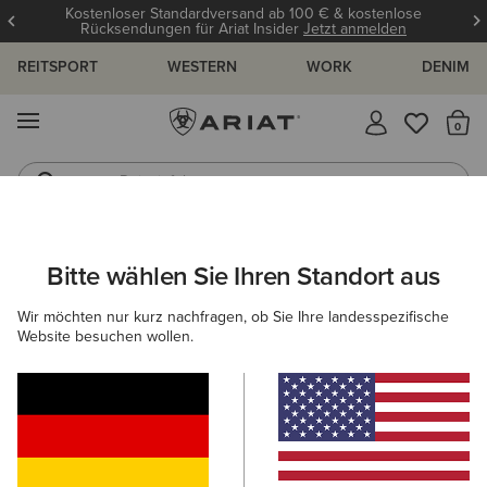
Kostenloser Standardversand ab 100 € & kostenlose
Rücksendungen für Ariat Insider
Jetzt anmelden
REITSPORT
WESTERN
WORK
DENIM
MENÜ
S
Reitstiefel
Jeans
ARIAT
HERREN
REITEN
BEKLEIDUNG
REITHOSEN
Bitte wählen Sie Ihren Standort aus
C
Reithosen für Herren
Wir möchten nur kurz nachfragen, ob Sie Ihre landesspezifische
Website besuchen wollen.
Oberbekleidung
Sweatshirts & Hoodies
Oberteile & T
Filter & Sortieren
5 ARTIKEL