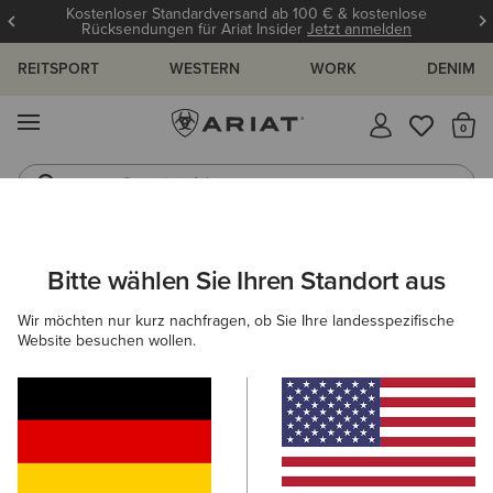
Kostenloser Standardversand ab 100 € & kostenlose
Rücksendungen für Ariat Insider
Jetzt anmelden
REITSPORT
WESTERN
WORK
DENIM
MENÜ
S
Gummistiefel
Reitstiefel
ARIAT
HERREN
REITEN
ACCESSOIRES
SOCKEN
Bitte wählen Sie Ihren Standort aus
C
Socken für Herren
Wir möchten nur kurz nachfragen, ob Sie Ihre landesspezifische
Website besuchen wollen.
Mützen & Caps
Taschen
Handschuhe
Gürtel
Filter & Sortieren
6 ARTIKEL