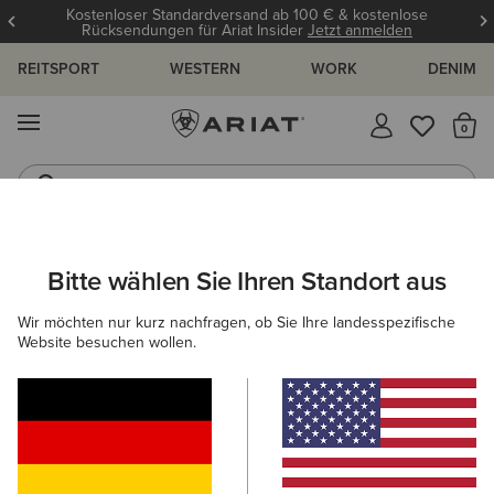
Kostenloser Standardversand ab 100 € & kostenlose
Rücksendungen für Ariat Insider
Jetzt anmelden
REITSPORT
WESTERN
WORK
DENIM
MENÜ
S
Reitstiefel
Jeans
ARIAT
HERREN
REITEN
ACCESSOIRES
SCHABRACKEN
Bitte wählen Sie Ihren Standort aus
C
Schabracken
Wir möchten nur kurz nachfragen, ob Sie Ihre landesspezifische
Website besuchen wollen.
Mützen & Caps
Taschen
Handschuhe
Socken
2 ARTIKEL
Filter & Sortieren