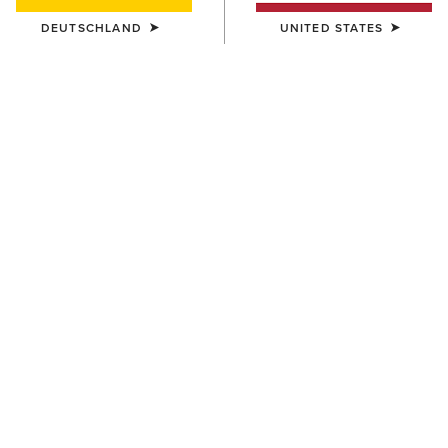
DEUTSCHLAND
UNITED STATES
UNISEX
UNISEX
Evolve Saddle Pad
Evolve Saddle Pad
75,00 €
75,00 €