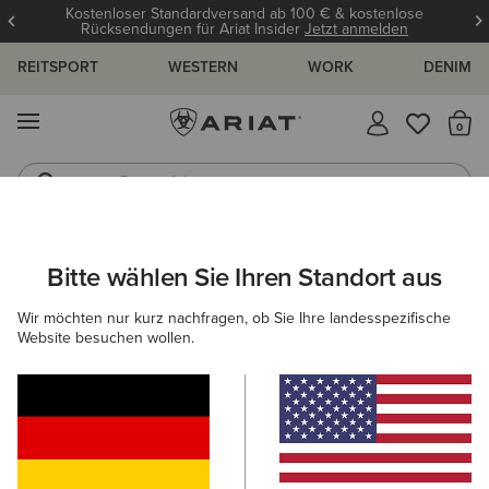
Kostenloser Standardversand ab 100 € & kostenlose
Rücksendungen für Ariat Insider
Jetzt anmelden
REITSPORT
WESTERN
WORK
DENIM
MENÜ
S
Reitstiefel
Jeans
ARIAT
HERREN
SCHUHE
WESTERN
Bitte wählen Sie Ihren Standort aus
C
Westernstiefel für Herren
Wir möchten nur kurz nachfragen, ob Sie Ihre landesspezifische
Website besuchen wollen.
NACH ZEHENFORM FILTERN
Breiter, Eckiger
Zehenbereich