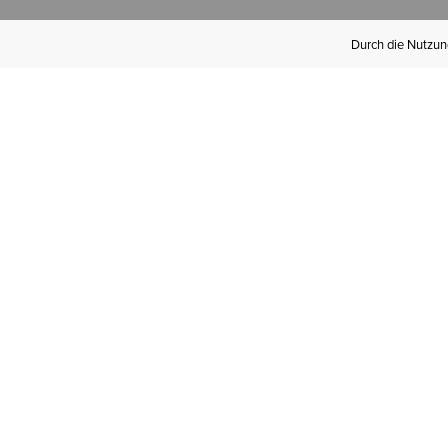
Durch die Nutzung
Werden Sie
Mitglied bei Ariat
Insider
Kostenloser Versand ab 100 €,
kostenlose Rücksendungen und
exklusive Vorteile!