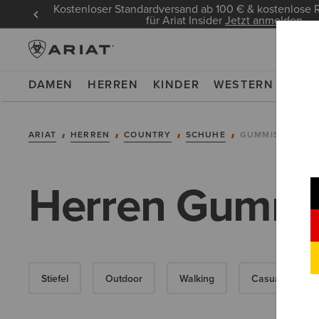
Kostenloser Standardversand ab 100 € & kostenlos
für Ariat Insider
Jetzt anmelden
DAMEN
HERREN
KINDER
WESTERN
WOR
ARIAT
HERREN
COUNTRY
SCHUHE
GUMMISTIEFEL
Herren Gummis
Stiefel
Outdoor
Walking
Casual