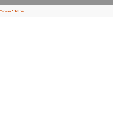
Cookie-Richtlinie
NFORMATION
ÜBER UNS
ndler finden
Über Ariat
ternational
Nachhaltigkeit
bs & Karriere
Presse
ößentabellen
Athleten
ue Fit
iefel-Reparaturservice