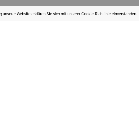
 unserer Website erklären Sie sich mit unserer Cookie-Richtlinie einverstanden.
MEIN KONTO
I
BESTELLSTATUS
RÜCKSENDUNGEN
Mein Konto
Hä
Newsletteranmeldung
In
GESCHENKGUTSCHEINE
Für später gespeichert
Jo
LIEFERUNG & VERSAND
Ariat Insider
Gr
GARANTIE
Ariat weiterempfehlen
Tr
KLARNA
St
HILFE