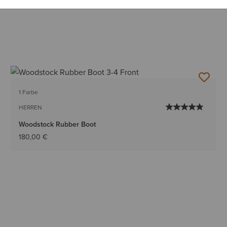
1 Farbe
HERREN
Woodstock Rubber Boot
180,00 €