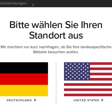
e Rücksendungen
12 Monate Garantie
Mehr er
Bitte wählen Sie Ihren
K
NEU & FEATURED
ARIAT LIFE
OUTLET
Standort aus
Wir möchten nur kurz nachfragen, ob Sie Ihre landesspezifische
Website besuchen wollen.
tiefel
Stiefeletten
DEUTSCHLAND
UNITED STATES