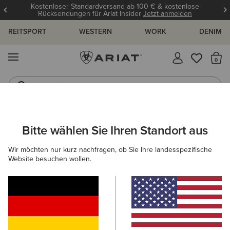
Kostenloser Standardversand ab 100 € & kostenlose
Rücksendungen für Ariat Insider
Jetzt anmelden
REITSPORT
WESTERN
WORK
DENIM
MENÜ
S
Jeans
Westernstiefel
ARIAT
HERREN
COUNTRY
SCHUHE
CASUAL
Bitte wählen Sie Ihren Standort aus
C
Casual-Country-Kollektion für Herren
Wir möchten nur kurz nachfragen, ob Sie Ihre landesspezifische
Website besuchen wollen.
Stiefel
Gummistiefel
Outdoor
Walking
St
Filter & Sortieren
9 ARTIKEL