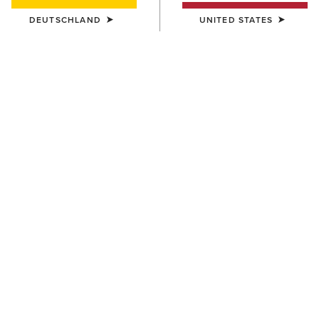
DEUTSCHLAND
UNITED STATES
HERREN
HERREN
Country Mule
Antigua Boat Shoe
115,00 €
130,00 €
HERREN
HERREN
Antigua Boat Shoe
Wexford Waterproof Chelsea
Boot
130,00 €
215,00 €