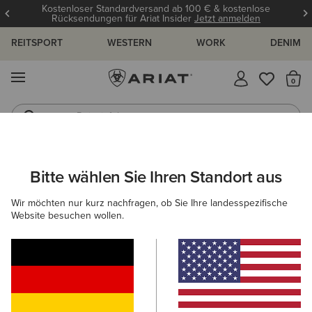
Kostenloser Standardversand ab 100 € & kostenlose
Rücksendungen für Ariat Insider
Jetzt anmelden
REITSPORT
WESTERN
WORK
DENIM
MENÜ
S
Reitstiefel
Jeans
ARIAT
HERREN
ACCESSOIRES
EINLEGESOHLEN
EINLEG
Bitte wählen Sie Ihren Standort aus
C
Einlegesohlen für Herrenschuhe
Wir möchten nur kurz nachfragen, ob Sie Ihre landesspezifische
Website besuchen wollen.
Mützen & Caps
Taschen
Gürtel
Geldbörsen
Filter & Sortieren
2 ARTIKEL