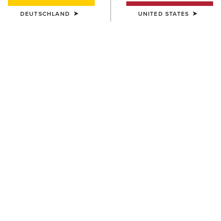
DEUTSCHLAND
UNITED STATES
HERREN
Pro Performance Round Toe
Insole
14,00 €