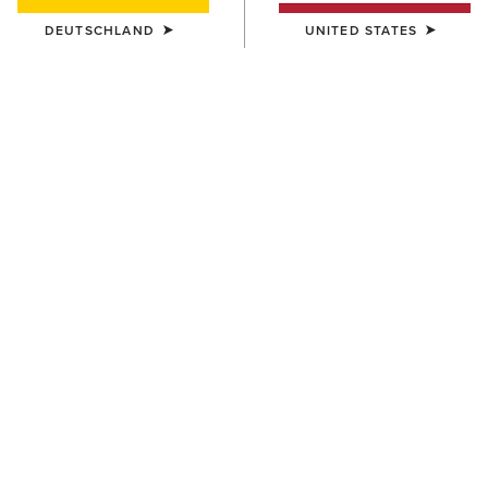
DEUTSCHLAND
UNITED STATES
UNISEX
UNISEX
Stride Backpack
Stride Backpack
80,00 €
80,00 €
UNISEX
HERREN
Collegiate Tote
Southwest Diamond Stripe
Print Backpack
75,00 €
65,00 €