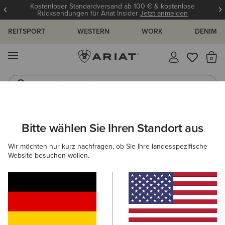
Kostenloser Standardversand ab 100 € & kostenlose
Rücksendungen für Ariat Insider
Jetzt anmelden
REITSPORT
WESTERN
WORK
DENIM
MENÜ
S
Gummistiefel
Reitstiefel
ARIAT
HERREN
ACCESSOIRES
TASCHEN
Bitte wählen Sie Ihren Standort aus
C
Taschen für Herren
Wir möchten nur kurz nachfragen, ob Sie Ihre landesspezifische
Website besuchen wollen.
Reitzubehörtaschen
Freizeittaschen
Filter & Sortieren
5 ARTIKEL