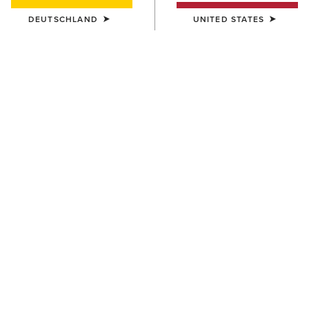
DEUTSCHLAND
UNITED STATES
KINDER
KINDER
Westwood Wide Square Toe
Heritage Western Boot
Western Boot
95,00 €
100,00 €
KINDER
KINDER
Tombstone Wide Square Toe
Tycoon Western Boot
Western Boot
95,00 €
95,00 €