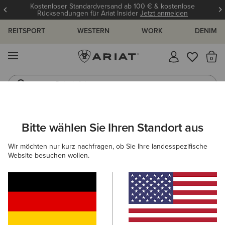
Kostenloser Standardversand ab 100 € & kostenlose
Rücksendungen für Ariat Insider
Jetzt anmelden
REITSPORT
WESTERN
WORK
DENIM
MENÜ
S
Reitstiefel
Jeans
ARIAT
KINDER
FEATURED
WIGGLE ROOM TECHNOLOGIE
Bitte wählen Sie Ihren Standort aus
C
Wiggle Room Technologie für Kinder
Wir möchten nur kurz nachfragen, ob Sie Ihre landesspezifische
Website besuchen wollen.
Trainingskollektion
Neuheiten
Filter & Sortieren
11 ARTIKEL