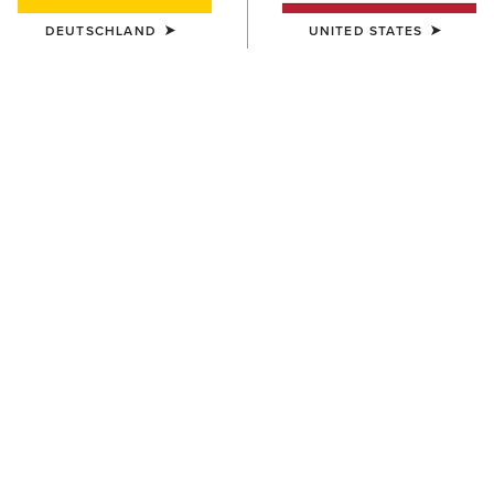
DEUTSCHLAND
UNITED STATES
KINDER
Scout Zip Paddock Boot
70,00 €