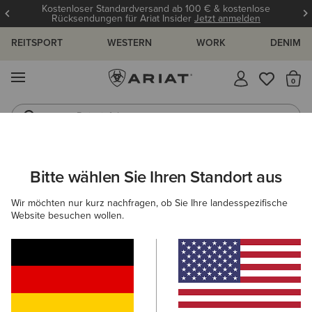
Kostenloser Standardversand ab 100 € & kostenlose
Rücksendungen für Ariat Insider
Jetzt anmelden
REITSPORT
WESTERN
WORK
DENIM
MENÜ
S
Reitstiefel
Jeans
ARIAT
KINDER
REITEN
SCHUHE
STIEFELETTEN
Bitte wählen Sie Ihren Standort aus
C
Reitstiefeletten Kinder
Wir möchten nur kurz nachfragen, ob Sie Ihre landesspezifische
Website besuchen wollen.
Reitstiefel
Chaps
Allwetter Reitschuhe
Ausdaue
Filter & Sortieren
1 ARTIKEL