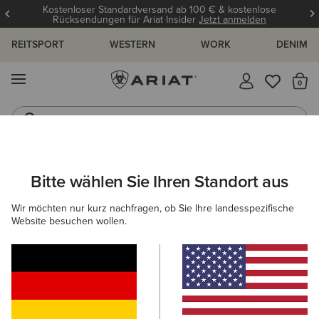
Kostenloser Standardversand ab 100 € & kostenlose
Rücksendungen für Ariat Insider
Jetzt anmelden
REITSPORT
WESTERN
WORK
DENIM
MENÜ
S
Reitstiefel
Jeans
ARIAT
NEU & FEATURED
KOLLEKTIONEN
HERITAGE KOLLE
Bitte wählen Sie Ihren Standort aus
C
Wir möchten nur kurz nachfragen, ob Sie Ihre landesspezifische
Website besuchen wollen.