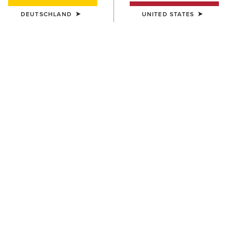
DEUTSCHLAND
UNITED STATES
Heritage Kollekction
Die Heritage-Kollektion verbindet
traditionelles Pferdesportdesign mit
fortschrittlicher Komforttechnologie, auf die