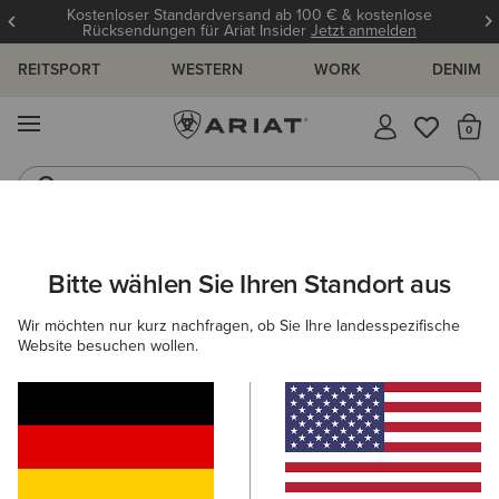
Kostenloser Standardversand ab 100 € & kostenlose
Rücksendungen für Ariat Insider
Jetzt anmelden
REITSPORT
WESTERN
WORK
DENIM
MENÜ
S
Reitstiefel
Jeans
ARIAT
NEU & FEATURED
KOLLEKTIONEN
HERITAGE KOLLE
Bitte wählen Sie Ihren Standort aus
C
Wir möchten nur kurz nachfragen, ob Sie Ihre landesspezifische
Website besuchen wollen.