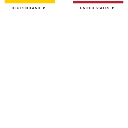
DEUTSCHLAND
UNITED STATES
Heritage Kollekction
Die Heritage-Kollektion verbindet
traditionelles Pferdesportdesign mit
fortschrittlicher Komforttechnologie, auf die