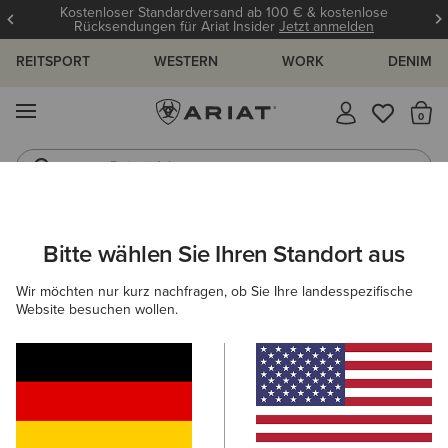
Kostenloser Standardversand ab 100 € & kostenlose
Rücksendungen für Ariat Insider
Jetzt anmelden
REITSPORT
WESTERN
WORK
DENIM
MENÜ
S
Reitstiefel
Jeans
ARIAT
NEU & FEATURED
KOLLEKTIONEN
HERITAGE KOLLE
Bitte wählen Sie Ihren Standort aus
C
Wir möchten nur kurz nachfragen, ob Sie Ihre landesspezifische
Website besuchen wollen.