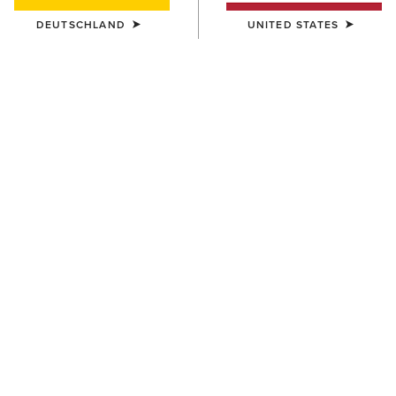
DEUTSCHLAND
UNITED STATES
Heritage Kollekction
Die Heritage-Kollektion verbindet
traditionelles Pferdesportdesign mit
fortschrittlicher Komforttechnologie, auf die