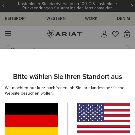
Kostenloser Standardversand ab 100 € & kostenlose
Rücksendungen für Ariat Insider
Jetzt anmelden
REITSPORT
WESTERN
WORK
DENIM
MENÜ
S
Reitstiefel
Jeans
ARIAT
NEU & FEATURED
KOLLEKTIONEN
HERITAGE KOLLE
Bitte wählen Sie Ihren Standort aus
C
Wir möchten nur kurz nachfragen, ob Sie Ihre landesspezifische
Website besuchen wollen.