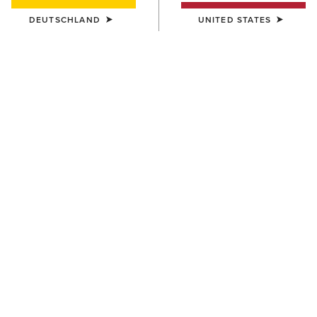
DEUTSCHLAND
UNITED STATES
Heritage Kollekction
Die Heritage-Kollektion verbindet
traditionelles Pferdesportdesign mit
fortschrittlicher Komforttechnologie, auf die