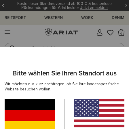
Kostenloser Standardversand ab 100 € & kostenlose
Rücksendungen für Ariat Insider
Jetzt anmelden
REITSPORT
WESTERN
WORK
DENIM
MENÜ
S
Gummistiefel
Reitstiefel
ARIAT
GESCHENKE
GESCHENKE FÜR IHN
Bitte wählen Sie Ihren Standort aus
C
Geschenke Für Ihn
Wir möchten nur kurz nachfragen, ob Sie Ihre landesspezifische
Website besuchen wollen.
Durchdachte Geschenke, die
Weihnachten verschönern – für Ihn