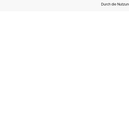
Durch die Nutzung
Werden Sie
Mitglied bei Ariat
Insider
Kostenloser Versand ab 100 €,
kostenlose Rücksendungen und
exklusive Vorteile!