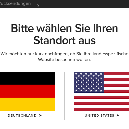
e Rücksendungen
12 Monate Garantie
Mehr er
Bitte wählen Sie Ihren
K
NEU & FEATURED
ARIAT LIFE
OUTLET
Standort aus
Wir möchten nur kurz nachfragen, ob Sie Ihre landesspezifische
Website besuchen wollen.
 Ihn
 die Weihnachten verschö
DEUTSCHLAND
UNITED STATES