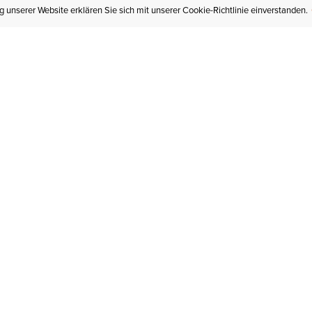
 unserer Website erklären Sie sich mit unserer Cookie-Richtlinie einverstanden.
MEIN KONTO
I
BESTELLSTATUS
RÜCKSENDUNGEN
Mein Konto
Hä
Newsletteranmeldung
In
GESCHENKGUTSCHEINE
Für später gespeichert
Jo
LIEFERUNG & VERSAND
Ariat Insider
Gr
GARANTIE
Ariat weiterempfehlen
Tr
KLARNA
St
HILFE
An