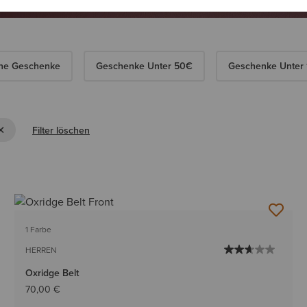
ine Geschenke
Geschenke Unter 50€
Geschenke Unter
Filter löschen
1 Farbe
HERREN
Oxridge Belt
70,00 €