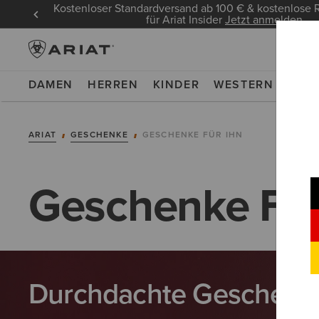
Kostenloser Standardversand ab 100 € & kostenlos
für Ariat Insider
Jetzt anmelden
DAMEN
HERREN
KINDER
WESTERN
WOR
ARIAT
GESCHENKE
GESCHENKE FÜR IHN
Geschenke Für
Durchdachte Geschenke,