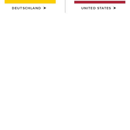
DEUTSCHLAND
UNITED STATES
DAMEN
HERREN
Fusion Insulated Gilet
Fusion Insulated Jacket
100,00 €
120,00 €
DAMEN
DAMEN
Fusion Insulated Jacket
Fusion Insulated Jacket
115,00 €
115,00 €