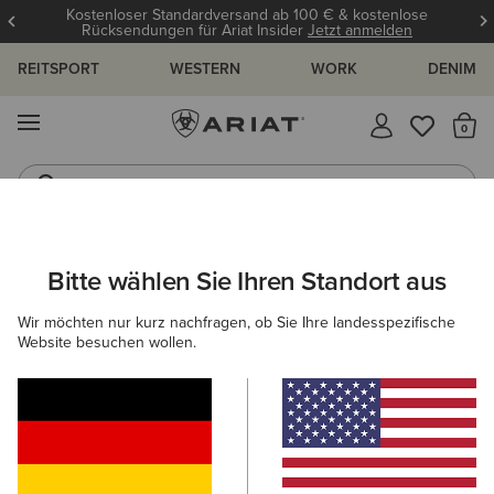
Kostenloser Standardversand ab 100 € & kostenlose
Rücksendungen für Ariat Insider
Jetzt anmelden
REITSPORT
WESTERN
WORK
DENIM
MENÜ
S
Jeans
Westernstiefel
ARIAT
ECODRY™ BEKLEIDUNG
Bitte wählen Sie Ihren Standort aus
C
EcoDRY™ Bekleidung
Wir möchten nur kurz nachfragen, ob Sie Ihre landesspezifische
Website besuchen wollen.
Damen
Herren
Kinder
Western
Work
7 ARTIKEL
Filter & Sortieren