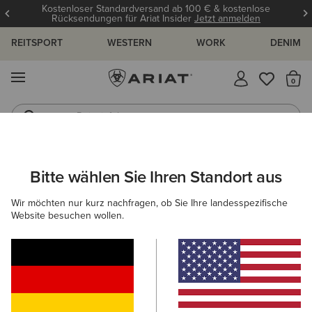
Kostenloser Standardversand ab 100 € & kostenlose
Rücksendungen für Ariat Insider
Jetzt anmelden
REITSPORT
WESTERN
WORK
DENIM
MENÜ
S
Reitstiefel
Jeans
ARIAT
ECODRY™ BEKLEIDUNG
Bitte wählen Sie Ihren Standort aus
C
EcoDRY™ Bekleidung
Wir möchten nur kurz nachfragen, ob Sie Ihre landesspezifische
Website besuchen wollen.
Damen
Herren
Kinder
Western
Work
Filter & Sortieren
7 ARTIKEL