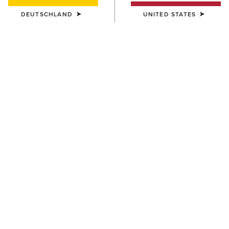
DEUTSCHLAND
UNITED STATES
HERREN
DAMEN
Coastal Waterproof Jacket
Coastal Waterproof Jacket
200,00 €
190,00 €
DAMEN
HERREN
Coastal Waterproof Jacket
Fusion Insulated Jacket
190,00 €
120,00 €