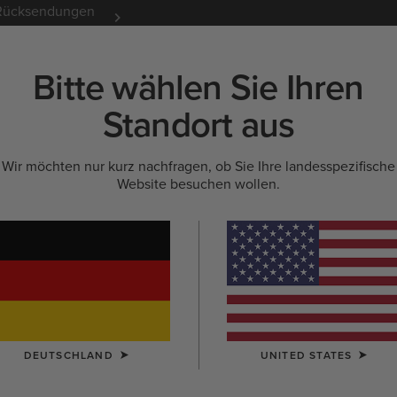
e Rücksendungen
12 Monate Garantie
Mehr er
Bitte wählen Sie Ihren
K
NEU & FEATURED
ARIAT LIFE
OUTLET
Standort aus
Wir möchten nur kurz nachfragen, ob Sie Ihre landesspezifische
Website besuchen wollen.
DEUTSCHLAND
UNITED STATES