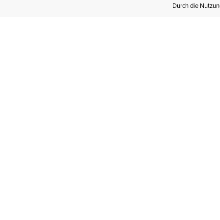
Durch die Nutzung
Werden Sie
Mitglied bei Ariat
Insider
Kostenloser Versand ab 100 €,
kostenlose Rücksendungen und
exklusive Vorteile!