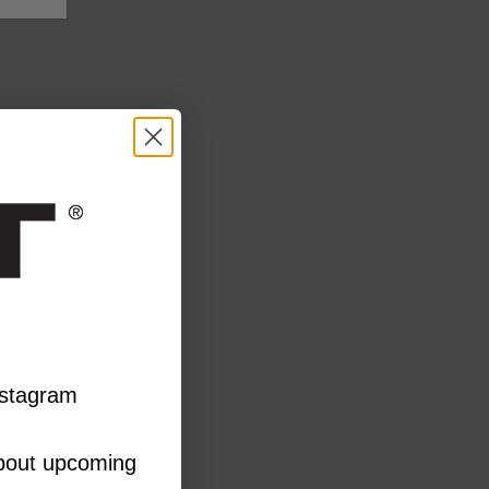
Instagram
 about upcoming