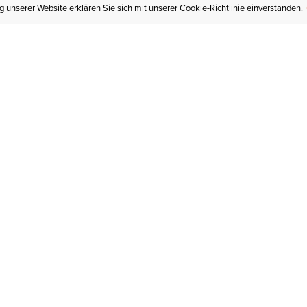
 unserer Website erklären Sie sich mit unserer Cookie-Richtlinie einverstanden.
MEIN KONTO
I
BESTELLSTATUS
RÜCKSENDUNGEN
Mein Konto
Hä
Newsletteranmeldung
In
GESCHENKGUTSCHEINE
Für später gespeichert
Jo
LIEFERUNG & VERSAND
Ariat Insider
Gr
GARANTIE
Ariat weiterempfehlen
Tr
KLARNA
St
HILFE
An
KONTAKT