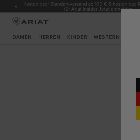
Kostenloser Standardversand ab 100 € & kostenlos
für Ariat Insider
Jetzt anmelden
DAMEN
HERREN
KINDER
WESTERN
WOR