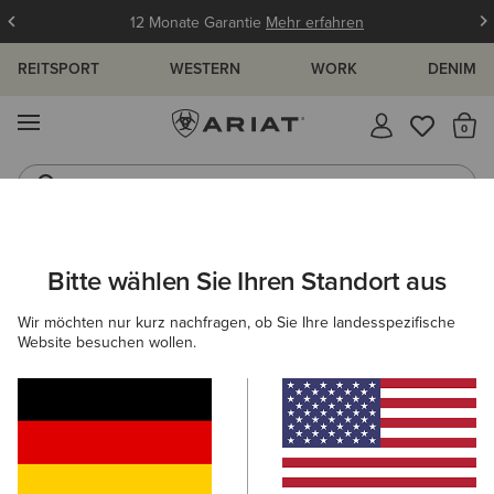
12 Monate Garantie
Mehr erfahren
REITSPORT
WESTERN
WORK
DENIM
MENÜ
S
Westernstiefel
Gummistiefel
Bitte wählen Sie Ihren Standort aus
C
UNGEN UND GUIDES
BLOG
ATHLETEN
EVENTS
Wir möchten nur kurz nachfragen, ob Sie Ihre landesspezifische
Website besuchen wollen.