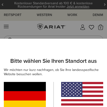
Kostenloser Standardversand ab 100 € & kostenlose
Rücksendungen für Ariat Insider
Jetzt anmelden
REITSPORT
WESTERN
WORK
DENIM
MENÜ
S
Jeans
Westernstiefel
Bitte wählen Sie Ihren Standort aus
C
UNGEN UND GUIDES
BLOG
ATHLETEN
EVENTS
Wir möchten nur kurz nachfragen, ob Sie Ihre landesspezifische
Website besuchen wollen.