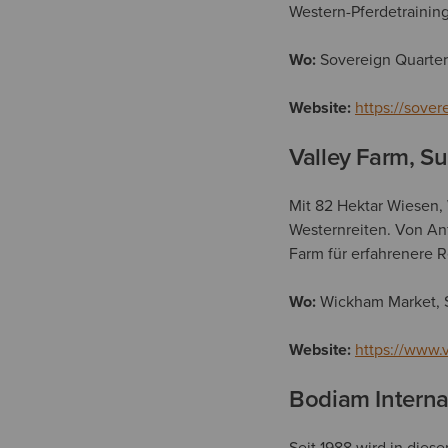
Western-Pferdetrainin
Wo:
Sovereign Quarter
Website:
https://sove
Valley Farm, Su
Mit 82 Hektar Wiesen, 
Westernreiten. Von An
Farm für erfahrenere R
Wo:
Wickham Market, S
Website:
https://www.v
Bodiam Interna
Seit 1988 wird in dies