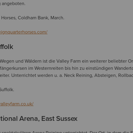
g angeboten.
 Horses, Coldham Bank, March.
reignquarterhorses.com/
ffolk
Wegen und Wäldern ist die Valley Farm ein weiterer beliebter Ort
fängerkursen im Westernreiten bis hin zu einstündigen Wandert
eiter. Unterrichtet werden u. a. Neck Reining, Absteigen, Rollbac
uffolk.
alleyfarm.co.uk/
tional Arena, East Sussex
er spektakulären Arena Reining unterrichtet. Der Ort, in dem die 