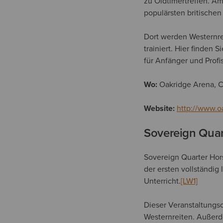
zu Oldtimertreffen. Am 
populärsten britischen 
Dort werden Westernrei
trainiert. Hier finden
für Anfänger und Profis
Wo:
Oakridge Arena, C
Website:
http://www.o
Sovereign Quar
Sovereign Quarter Hors
der ersten vollständig
Unterricht.
[LW1]
Dieser Veranstaltungsor
Westernreiten. Außerd