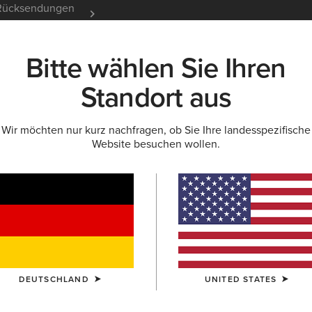
e Rücksendungen
12 Monate Garantie
Mehr er
Bitte wählen Sie Ihren
K
NEU & FEATURED
ARIAT LIFE
OUTLET
Standort aus
Wir möchten nur kurz nachfragen, ob Sie Ihre landesspezifische
GEN UND GUIDES
BLOG
ATHLETEN
EVENTS
Website besuchen wollen.
DEUTSCHLAND
UNITED STATES