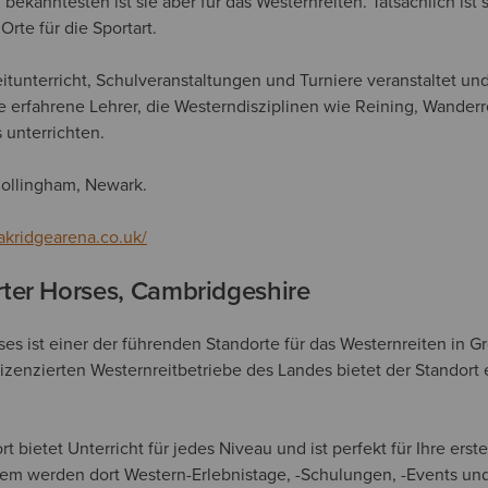
bekanntesten ist sie aber für das Westernreiten. Tatsächlich ist s
Orte für die Sportart.
tunterricht, Schulveranstaltungen und Turniere veranstaltet un
 Sie erfahrene Lehrer, die Westerndisziplinen wie Reining, Wande
 unterrichten.
ollingham, Newark.
akridgearena.co.uk/
ter Horses, Cambridgeshire
es ist einer der führenden Standorte für das Westernreiten in G
 lizenzierten Westernreitbetriebe des Landes bietet der Standort 
t bietet Unterricht für jedes Niveau und ist perfekt für Ihre erst
em werden dort Western-Erlebnistage, -Schulungen, -Events un