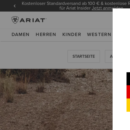
Kostenloser Standardversand ab 100 € & kostenlos
für Ariat Insider
Jetzt anmelden
DAMEN
HERREN
KINDER
WESTERN
WOR
STARTSEITE
ANLEITUN