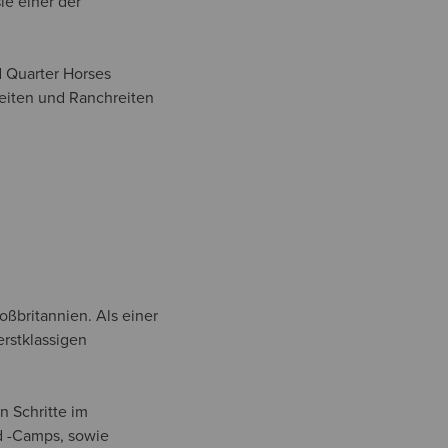
ie einer der
d Quarter Horses
rreiten und Ranchreiten
roßbritannien.
Als einer
erstklassigen
en Schritte im
d -Camps, sowie