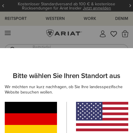
Kostenloser Standardversand ab 100 € & kostenlose
Rücksendungen für Ariat Insider
Jetzt anmelden
REITSPORT
WESTERN
WORK
DENIM
MENÜ
S
Jeans
Westernstiefel
Bitte wählen Sie Ihren Standort aus
C
Wir möchten nur kurz nachfragen, ob Sie Ihre landesspezifische
Website besuchen wollen.