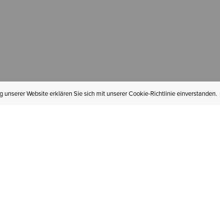
 unserer Website erklären Sie sich mit unserer Cookie-Richtlinie einverstanden.
MEIN KONTO
I
BESTELLSTATUS
RÜCKSENDUNGEN
Mein Konto
Hä
Newsletteranmeldung
In
GESCHENKGUTSCHEINE
Für später gespeichert
Jo
LIEFERUNG & VERSAND