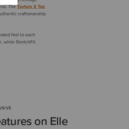
mind. The
Taytum X Toe
uthentic craftsmanship
vated feel to each
n, while StretchFit
USIVE
eatures on Elle