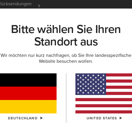
e Rücksendungen
12 Monate Garantie
Mehr er
Bitte wählen Sie Ihren
K
NEU & FEATURED
ARIAT LIFE
OUTLET
Standort aus
Wir möchten nur kurz nachfragen, ob Sie Ihre landesspezifische
GEN UND GUIDES
BLOG
ATHLETEN
EVENTS
Website besuchen wollen.
tures on Elle
 StretchFit Western Boot
features in ELLE’s latest editori
.
DEUTSCHLAND
UNITED STATES
ts latest editorial, Western-inspired dressing continues to evolv