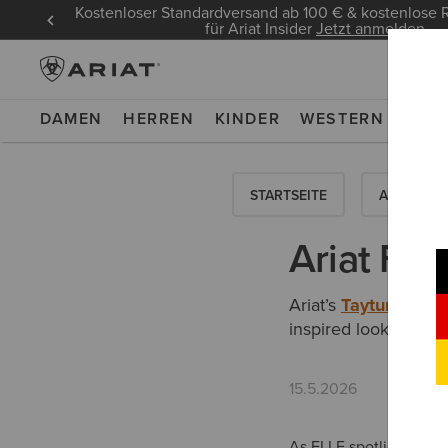
Kostenloser Standardversand ab 100 € & kostenlos
für Ariat Insider
Jetzt anmelden
DAMEN
HERREN
KINDER
WESTERN
WOR
STARTSEITE
ANLEITUN
Ariat Fea
Ariat’s
Taytum X Toe
inspired looks to life
15.5.2026
As ELLE spotlights in i