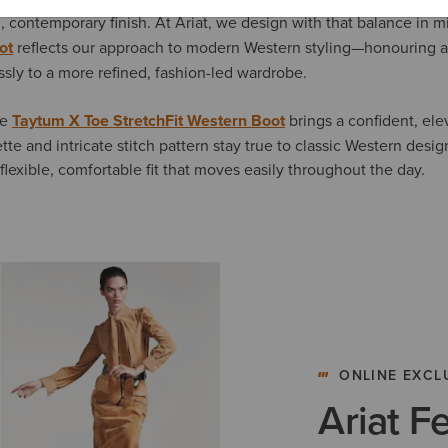
n, contemporary finish. At Ariat, we design with that balance in 
ot
reflects our approach to modern Western styling—honouring a
ssly to a more refined, fashion-led wardrobe.
he
Taytum X Toe StretchFit Western Boot
brings a confident, ele
ette and intricate stitch pattern stay true to classic Western desig
lexible, comfortable fit that moves easily throughout the day.
ONLINE EXCL
Ariat F