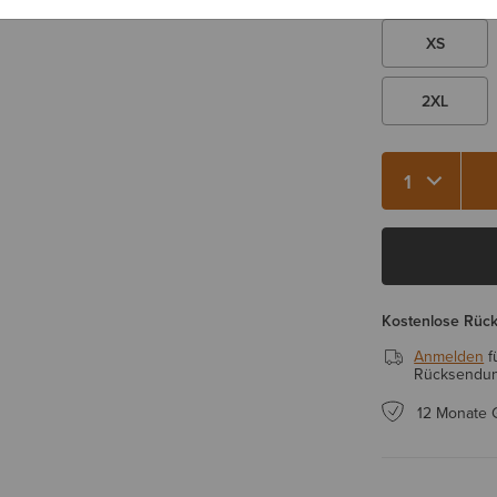
XS
2XL
Menge 1
Kostenlose Rüc
Anmelden
f
Rücksendung
12 Monate 