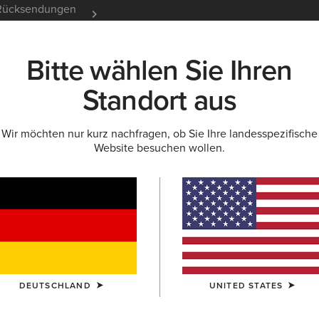
e Rücksendungen
12 Monate Garantie
Mehr er
Bitte wählen Sie Ihren
K
NEU & FEATURED
ARIAT LIFE
OUTLET
Standort aus
Wir möchten nur kurz nachfragen, ob Sie Ihre landesspezifische
Website besuchen wollen.
Summer D
50,00 €
FARBE:
MEDIU
GRÖSSE
DEUTSCHLAND
UNITED STATES
Sie sind sich be
Größentabelle.