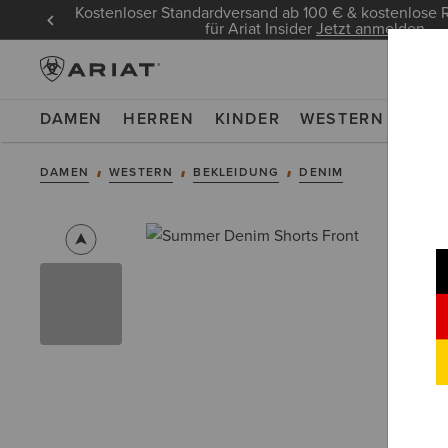
Kostenloser Standardversand ab 100 € & kostenlos
für Ariat Insider
Jetzt anmelden
DAMEN
HERREN
KINDER
WESTERN
WOR
DAMEN
WESTERN
BEKLEIDUNG
DENIM