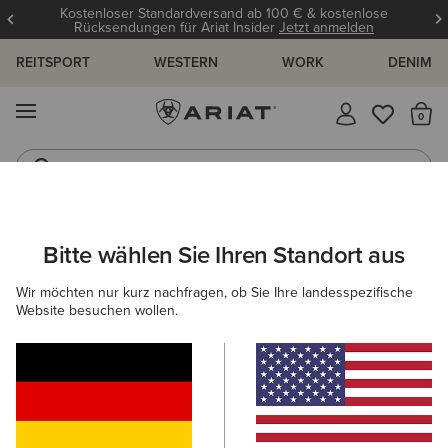
Kostenloser Standardversand ab 100 € & kostenlose
Rücksendungen für Ariat Insider
Jetzt anmelden
REITSPORT
WESTERN
WORK
DENIM
MENÜ
S
Gummistiefel
Reitstiefel
DAMEN
WESTERN
BEKLEIDUNG
OBERTEILE & T-SHIRTS
Bitte wählen Sie Ihren Standort aus
C
Lucky Dreams T-Shirt
Wir möchten nur kurz nachfragen, ob Sie Ihre landesspezifische
Website besuchen wollen.
35,00 €