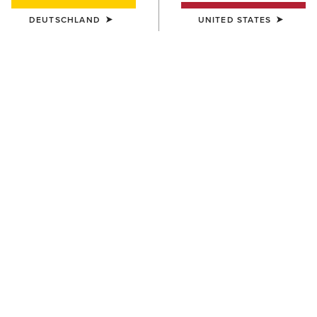
DEUTSCHLAND
UNITED STATES
FARBE:
ASHLEIGH BLUE
Größentabelle