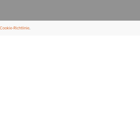
Cookie-Richtlinie
NFORMATION
ÜBER UNS
ndler finden
Über Ariat
ternational
Nachhaltigkeit
bs & Karriere
Presse
ößentabellen
Athleten
ue Fit
iefel-Reparaturservice