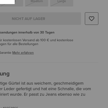
Small
Medium
Large
NICHT AUF LAGER
ksendungen innerhalb von 30 Tagen
ür kostenlosen Versand ab 100 € und kostenlose
en für alle Bestellungen
Garantie
Mehr erfahren
bung
eitige Gürtel ist aus weichem, geschmeidigem
r Leder gefertigt und hat eine Schnalle, die vom
piriert wurde. Er passt zu Jeans ebenso wie zu