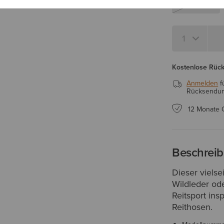
X-Small
Menge 1
Kostenlose Rüc
Anmelden
f
Rücksendung
12 Monate 
Beschrei
Dieser viels
Wildleder ode
Reitsport ins
Reithosen.