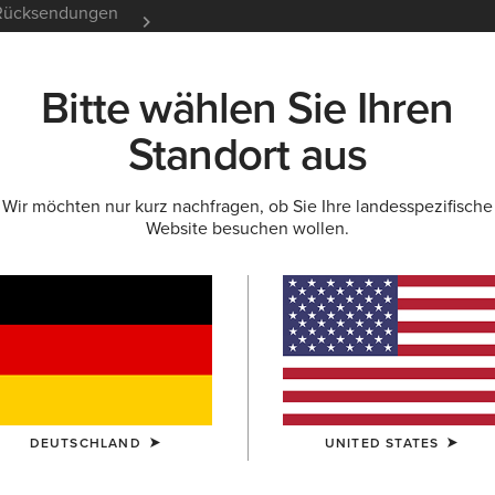
e Rücksendungen
12 Monate Garantie
Mehr er
Bitte wählen Sie Ihren
K
NEU & FEATURED
ARIAT LIFE
OUTLET
Standort aus
Wir möchten nur kurz nachfragen, ob Sie Ihre landesspezifische
Website besuchen wollen.
Hunter Be
58,00 €
(3)
GRÖSSE
(AUS
Sie sind sich be
DEUTSCHLAND
UNITED STATES
in die Größentab