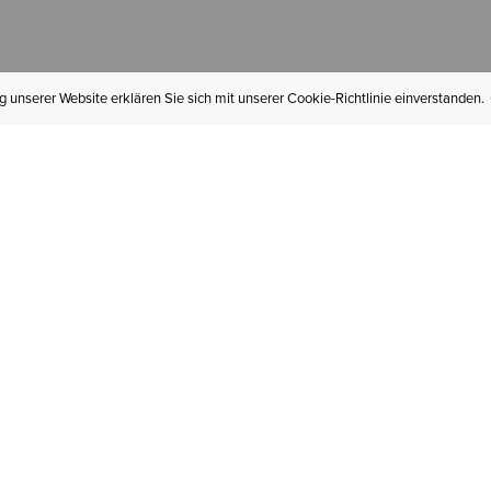
 unserer Website erklären Sie sich mit unserer Cookie-Richtlinie einverstanden.
MEIN KONTO
I
BESTELLSTATUS
RÜCKSENDUNGEN
Mein Konto
Hä
Newsletteranmeldung
In
GESCHENKGUTSCHEINE
Für später gespeichert
Jo
LIEFERUNG & VERSAND
Ariat Insider
Gr
GARANTIE
Ariat weiterempfehlen
Tr
KLARNA
St