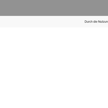
Durch die Nutzung
Werden Sie
Mitglied bei Ariat
Insider
Kostenloser Versand ab 100 €,
kostenlose Rücksendungen und