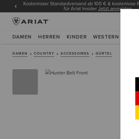
Kostenloser Standardversand ab 100 € & kostenlos
für Ariat Insider
Jetzt anmelden
DAMEN
HERREN
KINDER
WESTERN
WOR
DAMEN
COUNTRY
ACCESSOIRES
GÜRTEL