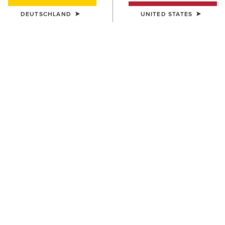
DEUTSCHLAND
UNITED STATES
Größentabelle
GRÖSSE
Sie sind sich bei Ihrer Größe nicht sicher?
Werfen Sie einen Blick
in die Größentabelle.