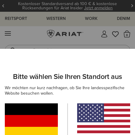
Kostenloser Standardversand ab 100 € & kostenlose
Rücksendungen für Ariat Insider
Jetzt anmelden
REITSPORT
WESTERN
WORK
DENIM
MENÜ
S
Reitstiefel
Jeans
Bitte wählen Sie Ihren Standort aus
C
Laguna T-Shirt
Wir möchten nur kurz nachfragen, ob Sie Ihre landesspezifische
N/A
Website besuchen wollen.