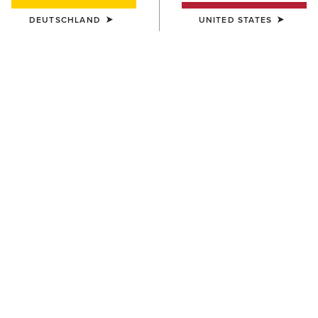
DEUTSCHLAND
UNITED STATES
Größentabelle
GRÖSSE
Sie sind sich bei Ihrer Größe nicht sicher?
Werfen Sie einen Blick