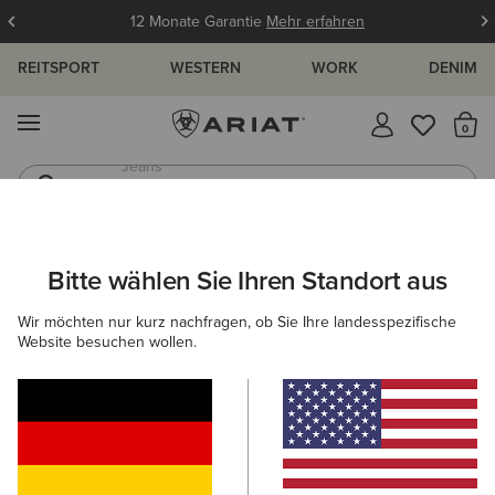
12 Monate Garantie
Mehr erfahren
REITSPORT
WESTERN
WORK
DENIM
MENÜ
S
Jeans
Westernstiefel
Bitte wählen Sie Ihren Standort aus
C
Skylar Trainer
Wir möchten nur kurz nachfragen, ob Sie Ihre landesspezifische
N/A
Website besuchen wollen.
(88)