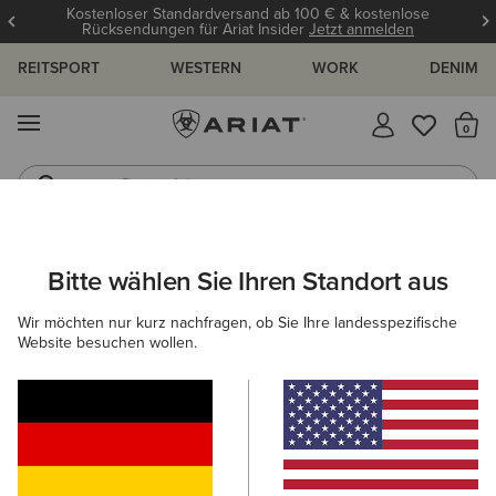
Kostenloser Standardversand ab 100 € & kostenlose
Rücksendungen für Ariat Insider
Jetzt anmelden
REITSPORT
WESTERN
WORK
DENIM
MENÜ
S
Reitstiefel
Jeans
HERREN
REITEN
ACCESSOIRES
MÜTZEN & CAPS
Bitte wählen Sie Ihren Standort aus
C
Team Beanie
Wir möchten nur kurz nachfragen, ob Sie Ihre landesspezifische
Website besuchen wollen.
23,00 €