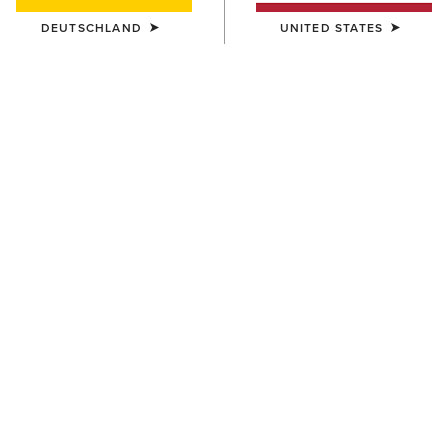
DEUTSCHLAND
UNITED STATES
FARBE:
TEAM NAVY