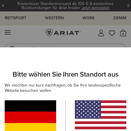
Kostenloser Standardversand ab 100 € & kostenlose
Rücksendungen für Ariat Insider
Jetzt anmelden
REITSPORT
WESTERN
WORK
DENIM
MENÜ
S
Reitstiefel
Jeans
DAMEN
WESTERN
SCHUHE
WESTERN FASHION
Bitte wählen Sie Ihren Standort aus
C
Romance Western Boot
Wir möchten nur kurz nachfragen, ob Sie Ihre landesspezifische
Website besuchen wollen.
400,00 €
(24)