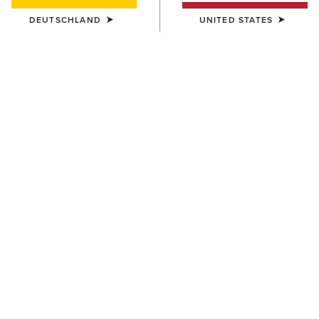
DEUTSCHLAND
UNITED STATES
FARBE:
PEARLY WHITE