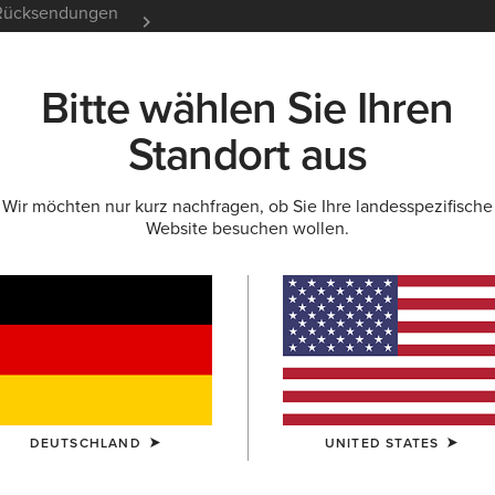
e Rücksendungen
12 Monate Garantie
Mehr er
Bitte wählen Sie Ihren
K
NEU & FEATURED
ARIAT LIFE
OUTLET
Standort aus
Wir möchten nur kurz nachfragen, ob Sie Ihre landesspezifische
Website besuchen wollen.
Futurity 
N/A
(11)
GRÖSSE
Sie sind sich be
Größentabelle.
DEUTSCHLAND
UNITED STATES
BREITE