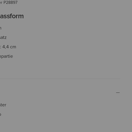
er
P28897
assform
m
satz
: 4,4 cm
partie
ter
o