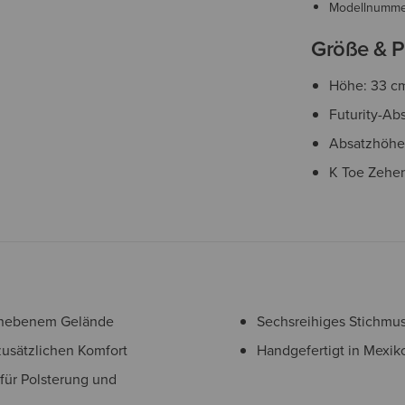
Modellnumm
Größe & P
Höhe: 33 c
Futurity-Ab
Absatzhöhe
K Toe Zehen
 unebenem Gelände
Sechsreihiges Stichmus
usätzlichen Komfort
Handgefertigt in Mexik
für Polsterung und