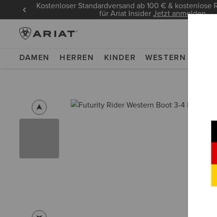
Kostenloser Standardversand ab 100 € & kostenlos
für Ariat Insider
Jetzt anmelden
DAMEN
HERREN
KINDER
WESTERN
WOR