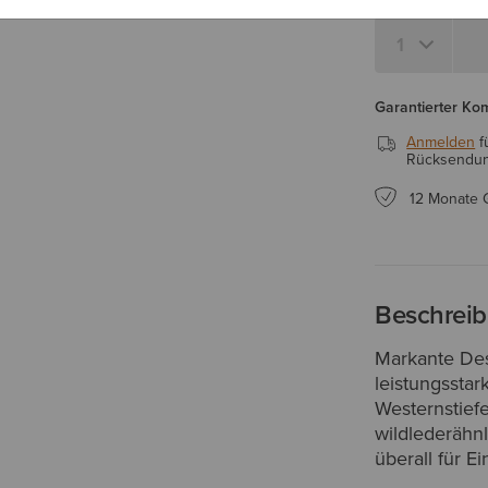
Garantierter Ko
Anmelden
f
Rücksendung
12 Monate 
Beschrei
Markante Desi
leistungsstar
Westernstief
wildlederähn
überall für E