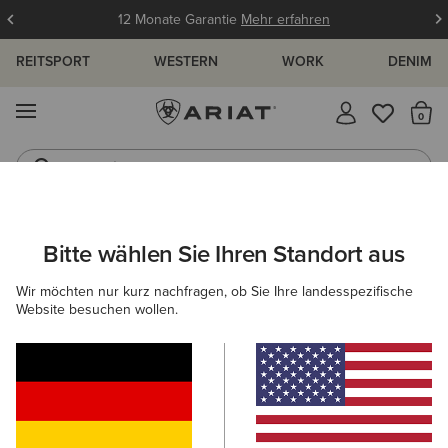
12 Monate Garantie
Mehr erfahren
REITSPORT
WESTERN
WORK
DENIM
MENÜ
S
Jeans
Westernstiefel
HERREN
COUNTRY
SCHUHE
WALKING
Bitte wählen Sie Ihren Standort aus
C
Skyline Summit Waterproof Boot
Wir möchten nur kurz nachfragen, ob Sie Ihre landesspezifische
Website besuchen wollen.
200,00 €