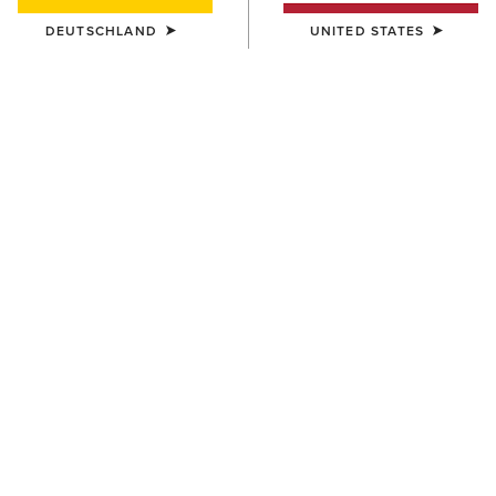
DEUTSCHLAND
UNITED STATES
FARBE:
BITTER BROWN|RED
Größentabelle