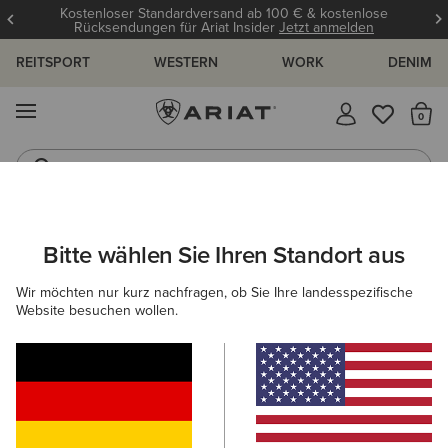
Kostenloser Standardversand ab 100 € & kostenlose
Rücksendungen für Ariat Insider
Jetzt anmelden
REITSPORT
WESTERN
WORK
DENIM
MENÜ
S
Reitstiefel
Jeans
DAMEN
REITEN
ACCESSORIES
SOCKEN
Bitte wählen Sie Ihren Standort aus
C
AriatTEK Thaw Merino Sock
Wir möchten nur kurz nachfragen, ob Sie Ihre landesspezifische
Website besuchen wollen.
Reduziert von
auf
24,00 €
10,00 €
(21)