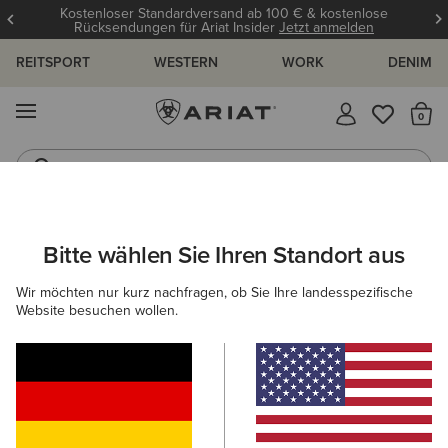
Kostenloser Standardversand ab 100 € & kostenlose
Rücksendungen für Ariat Insider
Jetzt anmelden
REITSPORT
WESTERN
WORK
DENIM
MENÜ
S
Reitstiefel
Jeans
HERREN
WESTERN
BEKLEIDUNG
OBERTEILE & T-SHIRTS
Bitte wählen Sie Ihren Standort aus
C
Ariat Freedom T-Shirt
Wir möchten nur kurz nachfragen, ob Sie Ihre landesspezifische
Website besuchen wollen.
30,00 €
(31)