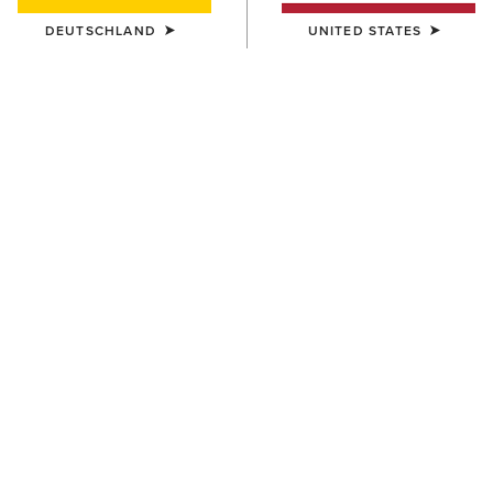
DEUTSCHLAND
UNITED STATES
FARBE:
DISTRESSED BROWN|TACK ROOM BROWN