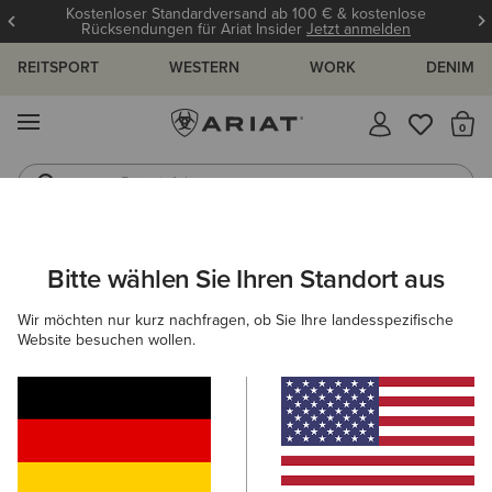
Kostenloser Standardversand ab 100 € & kostenlose
Rücksendungen für Ariat Insider
Jetzt anmelden
REITSPORT
WESTERN
WORK
DENIM
MENÜ
S
Reitstiefel
Jeans
HERREN
WESTERN
SCHUHE
PERFORMANCE
Bitte wählen Sie Ihren Standort aus
C
Highland Toughstock Wide Square Toe Western Boot
Wir möchten nur kurz nachfragen, ob Sie Ihre landesspezifische
Website besuchen wollen.
265,00 €
(11)