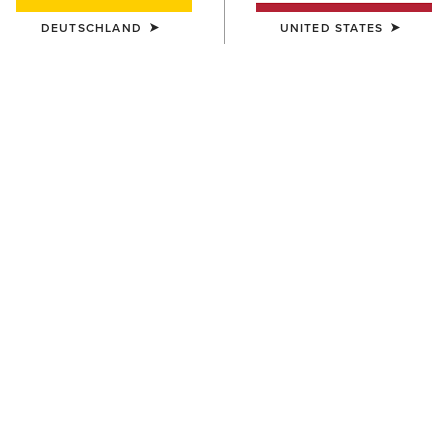
DEUTSCHLAND
UNITED STATES
FARBE:
PEAR SORBET