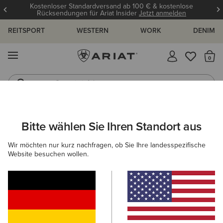
Kostenloser Standardversand ab 100 € & kostenlose
Rücksendungen für Ariat Insider
Jetzt anmelden
REITSPORT
WESTERN
WORK
DENIM
MENÜ
S
Gummistiefel
Reitstiefel
DAMEN
WESTERN
BEKLEIDUNG
OBERTEILE & T-SHIRTS
Bitte wählen Sie Ihren Standort aus
C
Rodeo Star Boyfriend T-Shirt
Wir möchten nur kurz nachfragen, ob Sie Ihre landesspezifische
Website besuchen wollen.
35,00 €
(2)