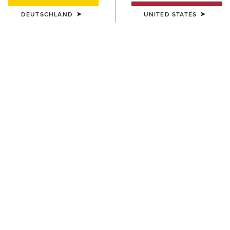
DEUTSCHLAND
UNITED STATES
FARBE:
PEAR SORBET