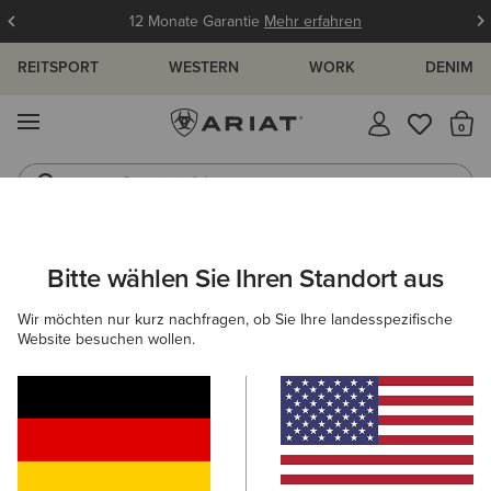
12 Monate Garantie
Mehr erfahren
REITSPORT
WESTERN
WORK
DENIM
MENÜ
S
Gummistiefel
Reitstiefel
DAMEN
WESTERN
BEKLEIDUNG
SWEATSHIRTS & HOODIES
Bitte wählen Sie Ihren Standort aus
C
Essential Crew Sweatshirt
Wir möchten nur kurz nachfragen, ob Sie Ihre landesspezifische
Website besuchen wollen.
50,00 €
(7)