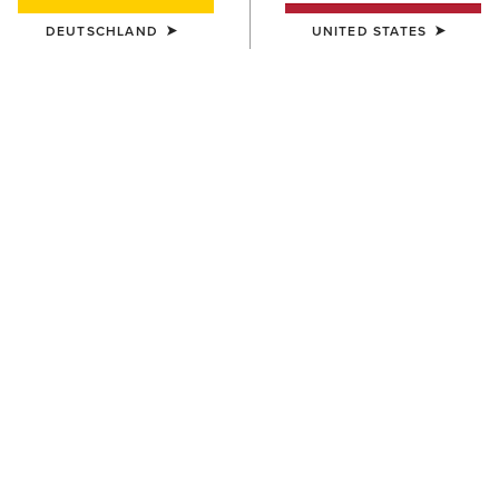
DEUTSCHLAND
UNITED STATES
FARBE:
MAJOR BROWN HEATHER|WOOD THRUSH