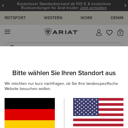
Kostenloser Standardversand ab 100 € & kostenlose
Rücksendungen für Ariat Insider
Jetzt anmelden
REITSPORT
WESTERN
WORK
DENIM
MENÜ
S
Jeans
Westernstiefel
HERREN
WORK
BEKLEIDUNG
SWEATSHIRTS & HOODIES
Bitte wählen Sie Ihren Standort aus
C
Rebar Lightweight Logo Hoodie
Wir möchten nur kurz nachfragen, ob Sie Ihre landesspezifische
Website besuchen wollen.
55,00 €
(32)