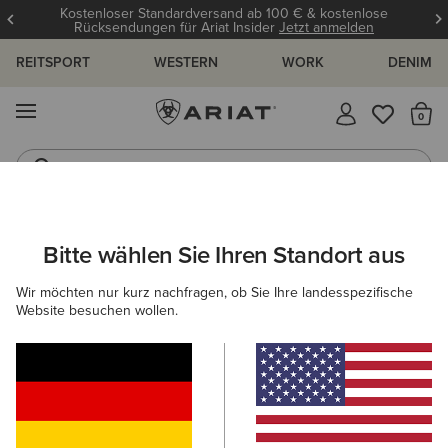
Kostenloser Standardversand ab 100 € & kostenlose
Rücksendungen für Ariat Insider
Jetzt anmelden
REITSPORT
WESTERN
WORK
DENIM
MENÜ
S
Reitstiefel
Jeans
DAMEN
WESTERN
SCHUHE
PERFORMANCE
Bitte wählen Sie Ihren Standort aus
C
Hybrid Ranchward W Toe Western Boot
Wir möchten nur kurz nachfragen, ob Sie Ihre landesspezifische
Website besuchen wollen.
215,00 €
(8)