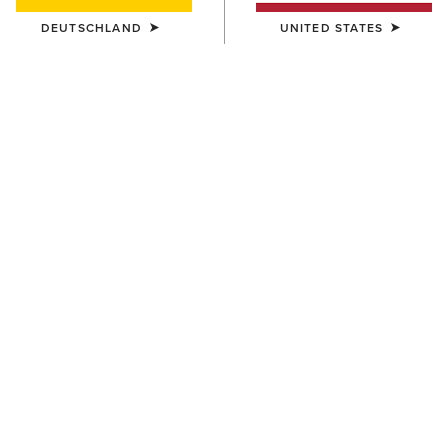
DEUTSCHLAND
UNITED STATES
FARBE:
FRONTIER BROWN