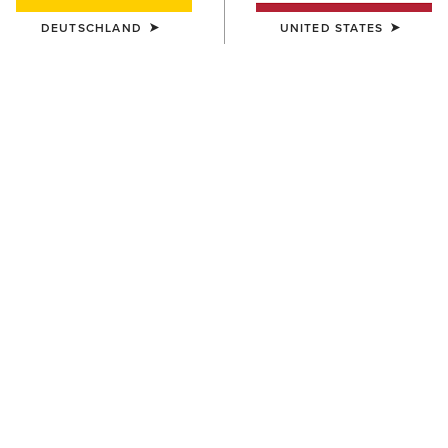
DEUTSCHLAND
UNITED STATES
FARBE:
ICY PINK