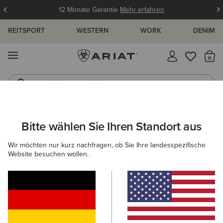
12 Monate Garantie
Mehr erfahren
REITSPORT
WESTERN
WORK
DENIM
MENÜ
S
Westernstiefel
Gummistiefel
DAMEN
COUNTRY
BEKLEIDUNG
PULLOVER
Bitte wählen Sie Ihren Standort aus
C
Hollingworth Sweatshirt
Wir möchten nur kurz nachfragen, ob Sie Ihre landesspezifische
Website besuchen wollen.
90,00 €
(3)