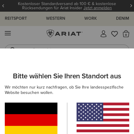
Kostenloser Standardversand ab 100 € & kostenlose
Rücksendungen für Ariat Insider
Jetzt anmelden
REITSPORT
WESTERN
WORK
DENIM
MENÜ
S
Reitstiefel
Jeans
HERREN
REITEN
BEKLEIDUNG
SWEATSHIRTS & HOODIES
Bitte wählen Sie Ihren Standort aus
C
Antez Team Full Zip Hoodie
Wir möchten nur kurz nachfragen, ob Sie Ihre landesspezifische
Website besuchen wollen.
105,00 €