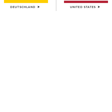
DEUTSCHLAND
UNITED STATES
FARBE:
NAVY
Größentabelle