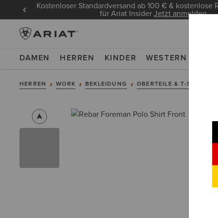
Kostenloser Standardversand ab 100 € & kostenlos
für Ariat Insider
Jetzt anmelden
DAMEN
HERREN
KINDER
WESTERN
WOR
HERREN
WORK
BEKLEIDUNG
OBERTEILE & T-SHIRTS