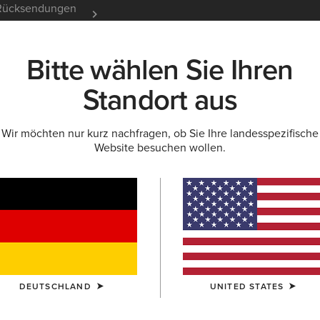
e Rücksendungen
12 Monate Garantie
Mehr er
Bitte wählen Sie Ihren
K
NEU & FEATURED
ARIAT LIFE
OUTLET
Standort aus
Wir möchten nur kurz nachfragen, ob Sie Ihre landesspezifische
Website besuchen wollen.
Rebar For
40,00 €
(18)
FARBE:
NAVY
DEUTSCHLAND
UNITED STATES
GRÖSSE