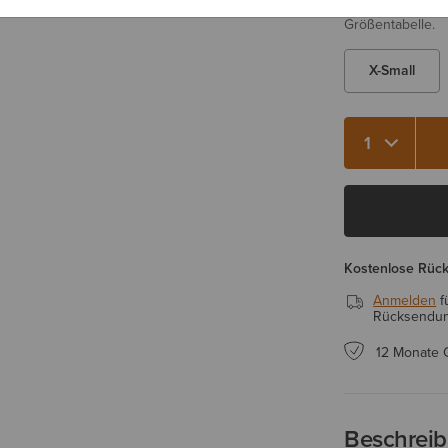
Sie sind sich be
Größentabelle.
X-Small
Menge 1
Kostenlose Rüc
Anmelden
f
Rücksendung
12 Monate 
Beschrei