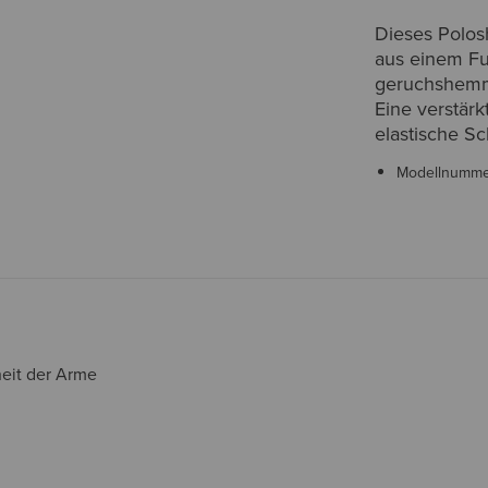
Dieses Polosh
aus einem Fun
geruchshemme
Eine verstärk
elastische S
Modellnumm
eit der Arme