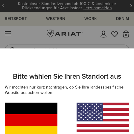
Kostenloser Standardversand ab 100 € & kostenlose
Rücksendungen für Ariat Insider
Jetzt anmelden
REITSPORT
WESTERN
WORK
DENIM
MENÜ
S
Gummistiefel
Reitstiefel
DAMEN
REITEN
BEKLEIDUNG
OBERTEILE & T-SHIRTS
Bitte wählen Sie Ihren Standort aus
C
Breathe 1/2 Zip Baselayer
Wir möchten nur kurz nachfragen, ob Sie Ihre landesspezifische
Website besuchen wollen.
85,00 €
(9)